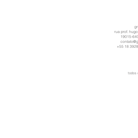
g
rua prof. hugo
19015-640 
contato@g
+55 18 3928
todos 