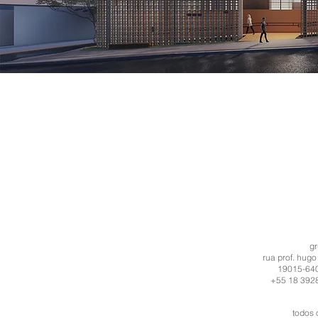
g
rua prof. hugo
19015-640 
+55 18 3928
todos 