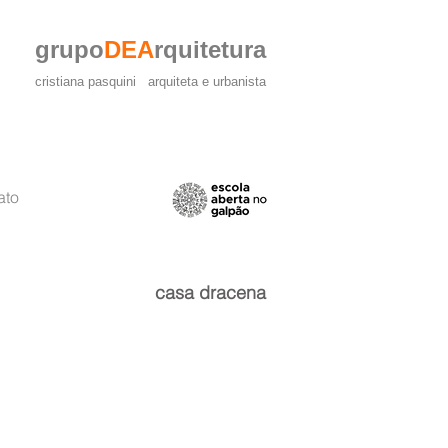
grupo
DEA
rquitetura
cristiana pasquini arquiteta e urbanista
ato
casa dracena