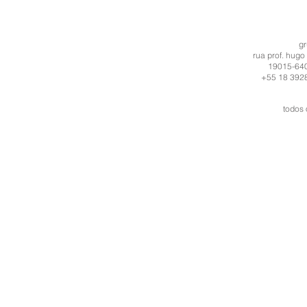
g
rua prof. hugo
19015-640 
+55 18 3928
todos 