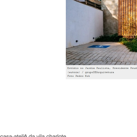
casa-ateliê da vila charlote