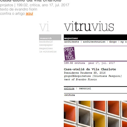
projetos | 199.02, crítica, ano 17, jul. 2017
texto de evandro fiorin
confira o artigo
aqui