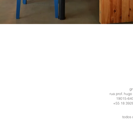
g
rua prof. hugo
19015-640 
+55 18 3928
todos 