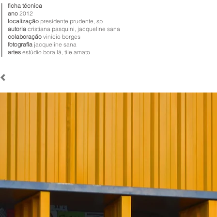
ficha técnica
ano
2012
localização
presidente prudente, sp
autoria
cristiana pasquini, jacqueline sana
colaboração
vinício borges
fotografia
jacqueline sana
artes
estúdio bora lá, tile amato