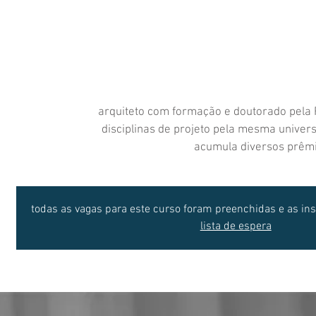
arquiteto com formação e doutorado pela 
disciplinas de projeto pela mesma univers
acumula diversos prêmi
todas as vagas para este curso foram preenchidas e as ins
lista de espera