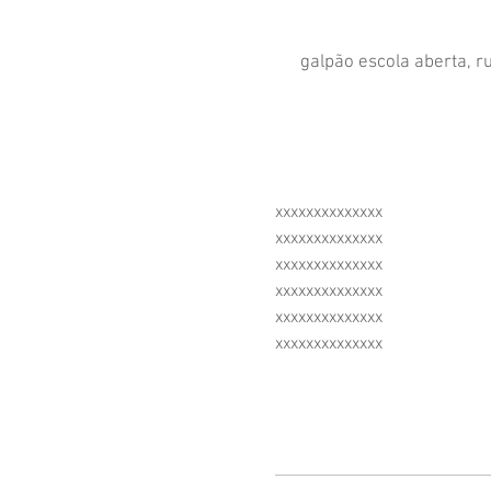
galpão escola aberta, ru
xxxxxxxxxxxxxx
xxxxxxxxxxxxxx
xxxxxxxxxxxxxx
xxxxxxxxxxxxxx
xxxxxxxxxxxxxx
xxxxxxxxxxxxxx