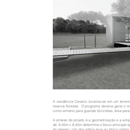
A residência Cesário localiza-se em um terr
reserva florestal. O programa deveria gerar o m
como armário para guardar bicicletas, área par
A síntese do projeto é a geometrização e a simp
de 8,40m x 8,40m determina o bloco principal q
do mesmo. Um dos pátios leva ao bloco íntimo e