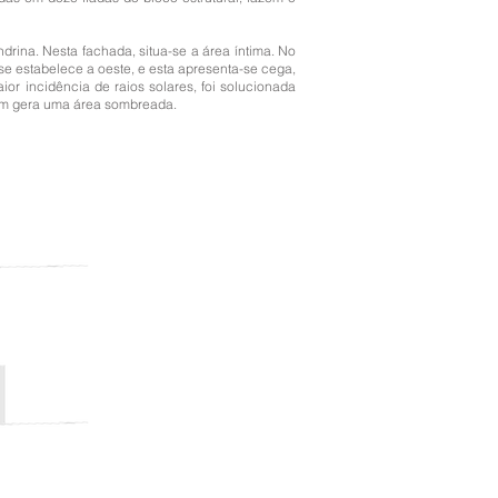
ina. Nesta fachada, situa-se a área íntima. No
 se estabelece a oeste, e esta apresenta-se cega,
r incidência de raios solares, foi solucionada
agem gera uma área sombreada.