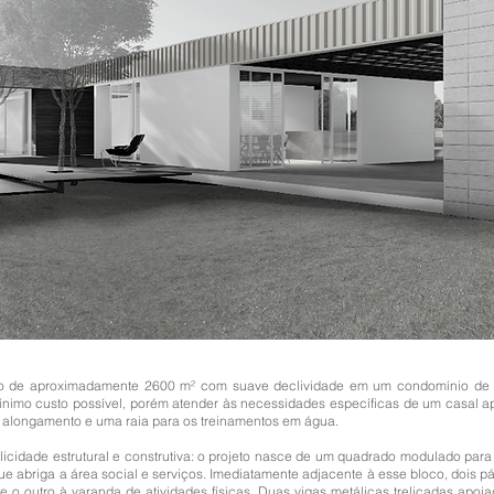
eno de aproximadamente 2600
m²
com suave declividade em um condomínio de 
ínimo custo possível, porém atender às necessidades específicas de um casal apa
a alongamento e uma raia para os treinamentos em água.
licidade estrutural e construtiva: o projeto nasce de um quadrado modulado para
ue abriga a área social e serviços. Imediatamente adjacente à esse bloco, dois 
 o outro à varanda de atividades físicas. Duas vigas metálicas treliçadas apoia