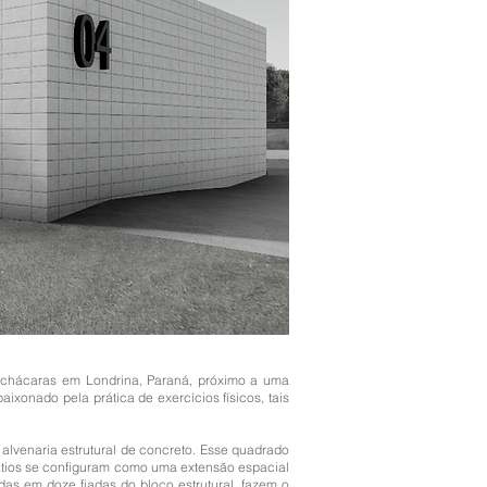
chácaras em Londrina, Paraná, próximo a uma
ixonado pela prática de exercícios físicos, tais
 alvenaria estrutural de concreto. Esse quadrado
pátios se configuram como uma extensão espacial
das em doze fiadas do bloco estrutural, fazem o