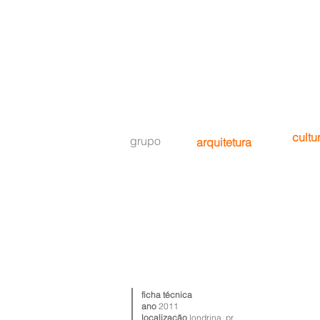
cultu
grupo
arquitetura
ficha técnica
ano
2011
localização
londrina, pr