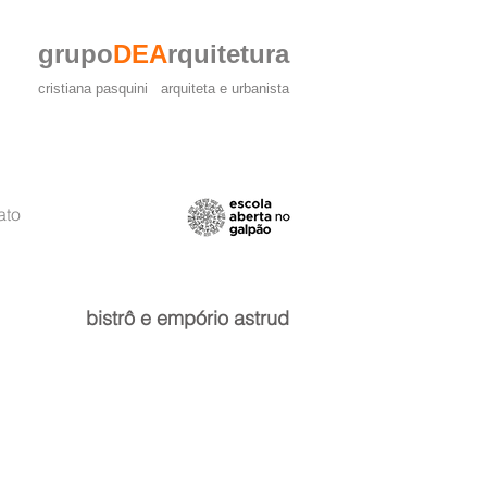
grupo
DEA
rquitetura
cristiana pasquini arquiteta e urbanista
ato
bistrô e empório astrud